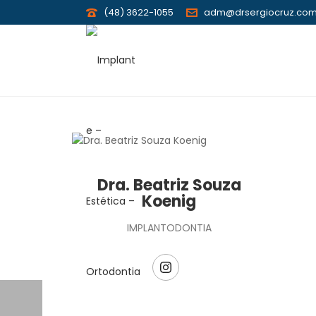
(48) 3622-1055
adm@drsergiocruz.com
Dra. Beatriz Souza
Koenig
IMPLANTODONTIA